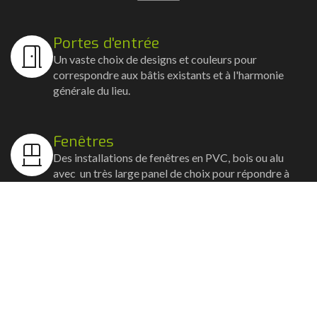
Portes d'entrée
Un vaste choix de designs et couleurs pour
correspondre aux bâtis existants et à l'harmonie
générale du lieu.
Fenêtres
Des installations de fenêtres en PVC, bois ou alu
avec un très large panel de choix pour répondre à
vos envies.
Volets
Vos volets roulants, battants et coulissants, et
rideaux métalliques installés avec un souci
d'esthétisme et de robustesse.