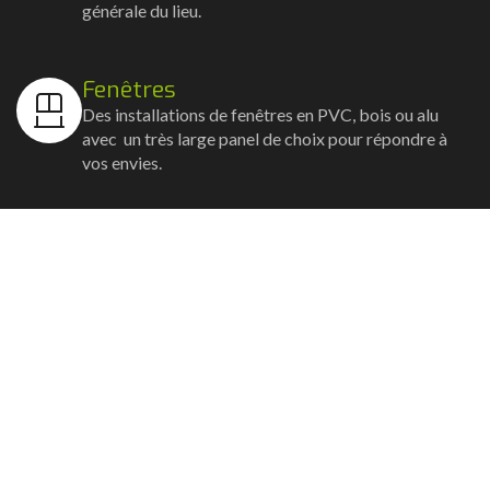
générale du lieu.
Fenêtres
Des installations de fenêtres en PVC, bois ou alu
avec un très large panel de choix pour répondre à
vos envies.
Volets
Vos volets roulants, battants et coulissants, et
rideaux métalliques installés avec un souci
d'esthétisme et de robustesse.
Stores bannes
Nos artisans posent vos stores-bannes avec un
service sur-mesure où la motorisation et la
domotique sont possibles.