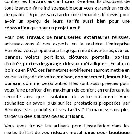
confiez les
travaux
aux
artisans
Rénokéa. Ils disposent de
tout le savoir-faire indispensable pour vous garantir un rendu
de qualité. Déposez sans tarder une demande de
devis
pour
avoir un aperçu de leurs
tarifs
aussi bien pour une
rénovation
que pour un
projet neuf
.
Pour des
travaux
de
menuiseries extérieures
réussies,
adressez-vous à des experts en la matière. L’entreprise
Rénokéa vous propose une large gamme d’ouvertures,
stores
bannes
,
volets
, portillons,
clôtures
,
portails
,
portes
d’entrée,
portes de garage
,
rideaux métalliques
... En
alu
, en
bois
ou en
PVC
, ces fermetures extérieures sauront mettre en
valeur la façade de votre
maison
,
appartement
,
immeuble
,
bureau
,
commerce
ou autre. Elles sont aussi prévues pour
vous faire profiter d’un maximum de confort en renforçant la
sécurité ainsi que l’
isolation
de votre
bâtiment
. Vous
souhaitez en savoir plus sur les prestations proposées par
Rénokéa, ses produits et ses
tarifs
? Demandez sans plus
tarder un
devis
auprès de ses
artisans
.
Vous avez trouvé les artisans pour l'installation dans les
règles de l'art de
vos rideaux métalliques pour boutique