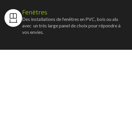
Fenêtres
Des installations de fenêtres en PVC, bois ou alu
avec un très large panel de choix pour répondre à
vos envies.
Volets
Vos volets roulants, battants et coulissants, et
rideaux métalliques installés avec un souci
d'esthétisme et de robustesse.
Stores bannes
Nos artisans posent vos stores-bannes avec un
service sur-mesure où la motorisation et la
domotique sont possibles.