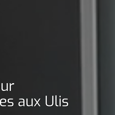
our
nes
aux Ulis