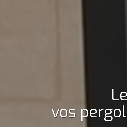
Le
vos pergol