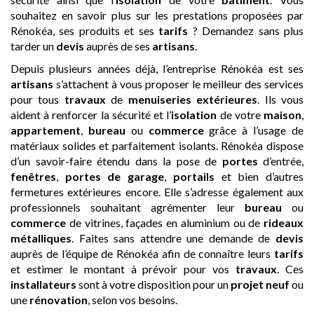
souhaitez en savoir plus sur les prestations proposées par
Rénokéa, ses produits et ses
tarifs
? Demandez sans plus
tarder un
devis
auprès de ses
artisans
.
Depuis plusieurs années déjà, l’entreprise Rénokéa est ses
artisans
s’attachent à vous proposer le meilleur des services
pour tous
travaux
de
menuiseries extérieures
. Ils vous
aident à renforcer la sécurité et l’
isolation
de votre
maison
,
appartement
,
bureau
ou
commerce
grâce à l’usage de
matériaux solides et parfaitement isolants. Rénokéa dispose
d’un savoir-faire étendu dans la pose de
portes
d’entrée,
fenêtres
,
portes de garage
,
portails
et bien d’autres
fermetures extérieures encore. Elle s’adresse également aux
professionnels souhaitant agrémenter leur
bureau
ou
commerce
de vitrines, façades en aluminium ou de
rideaux
métalliques
. Faites sans attendre une demande de
devis
auprès de l’équipe de Rénokéa afin de connaître leurs
tarifs
et estimer le montant à prévoir pour vos
travaux
. Ces
installateurs
sont à votre disposition pour un
projet neuf
ou
une
rénovation
, selon vos besoins.