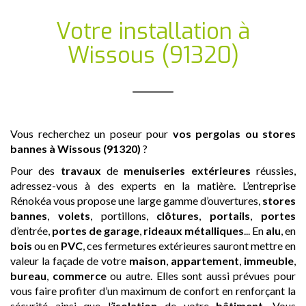
Votre installation
à
Wissous (91320)
Vous recherchez un poseur pour
vos pergolas ou stores
bannes
à Wissous (91320)
?
Pour des
travaux
de
menuiseries extérieures
réussies,
adressez-vous à des experts en la matière. L’entreprise
Rénokéa vous propose une large gamme d’ouvertures,
stores
bannes
,
volets
, portillons,
clôtures
,
portails
,
portes
d’entrée,
portes de garage
,
rideaux métalliques
... En
alu
, en
bois
ou en
PVC
, ces fermetures extérieures sauront mettre en
valeur la façade de votre
maison
,
appartement
,
immeuble
,
bureau
,
commerce
ou autre. Elles sont aussi prévues pour
vous faire profiter d’un maximum de confort en renforçant la
sécurité ainsi que l’
isolation
de votre
bâtiment
. Vous