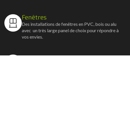
Fenêtres
Des installations de fenêtres en PVC, bois ou alu
avec un très large panel de choix pour répondre à
vos envies.
Volets
Vos volets roulants, battants et coulissants, et
rideaux métalliques installés avec un souci
d'esthétisme et de robustesse.
Stores bannes
Nos artisans posent vos stores-bannes avec un
service sur-mesure où la motorisation et la
domotique sont possibles.