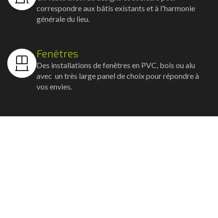
correspondre aux bâtis existants et à l'harmonie
générale du lieu.
Fenêtres
Des installations de fenêtres en PVC, bois ou alu
avec un très large panel de choix pour répondre à
vos envies.
Volets
Vos volets roulants, battants et coulissants, et
rideaux métalliques installés avec un souci
d'esthétisme et de robustesse.
Stores bannes
Nos artisans posent vos stores-bannes avec un
service sur-mesure où la motorisation et la