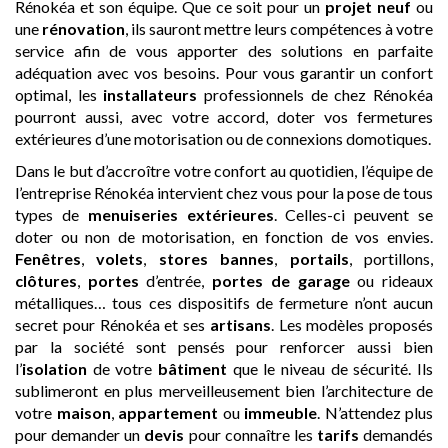
Rénokéa et son équipe. Que ce soit pour un
projet neuf
ou
une
rénovation
, ils sauront mettre leurs compétences à votre
service afin de vous apporter des solutions en parfaite
adéquation avec vos besoins. Pour vous garantir un confort
optimal, les
installateurs
professionnels de chez Rénokéa
pourront aussi, avec votre accord, doter vos fermetures
extérieures d’une motorisation ou de connexions domotiques.
Dans le but d’accroître votre confort au quotidien, l’équipe de
l’entreprise Rénokéa intervient chez vous pour la pose de tous
types de
menuiseries extérieures
. Celles-ci peuvent se
doter ou non de motorisation, en fonction de vos envies.
Fenêtres
,
volets
,
stores bannes
,
portails
, portillons,
clôtures
,
portes
d’entrée,
portes de garage
ou rideaux
métalliques… tous ces dispositifs de fermeture n’ont aucun
secret pour Rénokéa et ses
artisans
. Les modèles proposés
par la société sont pensés pour renforcer aussi bien
l’
isolation
de votre
bâtiment
que le niveau de sécurité. Ils
sublimeront en plus merveilleusement bien l’architecture de
votre
maison
,
appartement
ou
immeuble
. N’attendez plus
pour demander un
devis
pour connaître les
tarifs
demandés