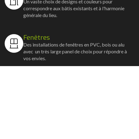
Un vaste choix de designs et couleurs pour
correspondre aux bâtis existants et à l'harmonie
générale du lieu.
Fenêtres
Des installations de fenêtres en PVC, bois ou alu
avec un très large panel de choix pour répondre à
vos envies.
Volets
Vos volets roulants, battants et coulissants, et
rideaux métalliques installés avec un souci
d'esthétisme et de robustesse.
Stores bannes
Nos artisans posent vos stores-bannes avec un
service sur-mesure où la motorisation et la