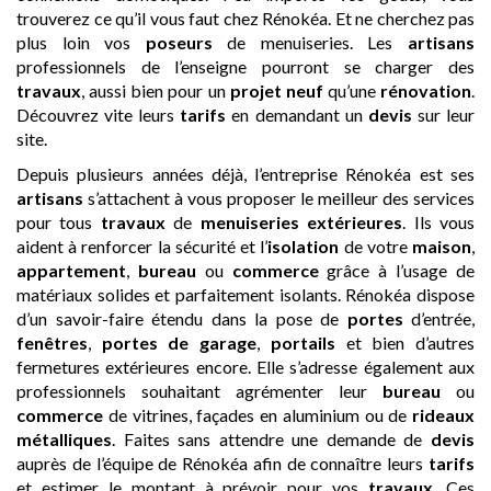
trouverez ce qu’il vous faut chez Rénokéa. Et ne cherchez pas
plus loin vos
poseurs
de menuiseries. Les
artisans
professionnels de l’enseigne pourront se charger des
travaux
, aussi bien pour un
projet neuf
qu’une
rénovation
.
Découvrez vite leurs
tarifs
en demandant un
devis
sur leur
site.
Depuis plusieurs années déjà, l’entreprise Rénokéa est ses
artisans
s’attachent à vous proposer le meilleur des services
pour tous
travaux
de
menuiseries extérieures
. Ils vous
aident à renforcer la sécurité et l’
isolation
de votre
maison
,
appartement
,
bureau
ou
commerce
grâce à l’usage de
matériaux solides et parfaitement isolants. Rénokéa dispose
d’un savoir-faire étendu dans la pose de
portes
d’entrée,
fenêtres
,
portes de garage
,
portails
et bien d’autres
fermetures extérieures encore. Elle s’adresse également aux
professionnels souhaitant agrémenter leur
bureau
ou
commerce
de vitrines, façades en aluminium ou de
rideaux
métalliques
. Faites sans attendre une demande de
devis
auprès de l’équipe de Rénokéa afin de connaître leurs
tarifs
et estimer le montant à prévoir pour vos
travaux
. Ces