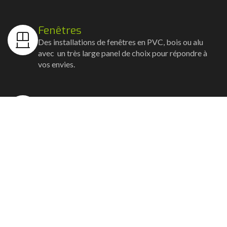
Fenêtres
Des installations de fenêtres en PVC, bois ou alu
avec un très large panel de choix pour répondre à
vos envies.
Volets
Vos volets roulants, battants et coulissants, et
rideaux métalliques installés avec un souci
d'esthétisme et de robustesse.
Stores bannes
Nos artisans posent vos stores-bannes avec un
service sur-mesure où la motorisation et la
domotique sont possibles.