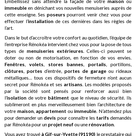
Embellissez sans attendre la façade de votre
maison
ou
immeuble
en dénichant vos nouvelles menuiseries auprès de
cette enseigne. Ses
poseurs
pourront venir chez vous pour
effectuer l’
installation
de ces dernières dans les règles de
l’art.
Dans le but d’accroître votre confort au quotidien, l’équipe de
l’entreprise Rénokéa intervient chez vous pour la pose de tous
types de
menuiseries extérieures
. Celles-ci peuvent se
doter ou non de motorisation, en fonction de vos envies.
Fenêtres
,
volets
,
stores bannes
,
portails
, portillons,
clôtures
,
portes
d’entrée,
portes de garage
ou rideaux
métalliques… tous ces dispositifs de fermeture n’ont aucun
secret pour Rénokéa et ses
artisans
. Les modèles proposés
par la société sont pensés pour renforcer aussi bien
l’
isolation
de votre
bâtiment
que le niveau de sécurité. Ils
sublimeront en plus merveilleusement bien l’architecture de
votre
maison
,
appartement
ou
immeuble
. N’attendez plus
pour demander un
devis
pour connaître les
tarifs
demandés
par Rénokéa pour un
projet neuf
ou une
rénovation
.
Vous avez trouvé
à Gif-sur-Yvette (91190)
le prestataire qui