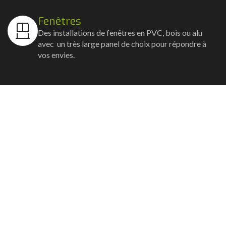
Fenêtres
Des installations de fenêtres en PVC, bois ou alu
avec un très large panel de choix pour répondre à
vos envies.
Volets
Vos volets roulants, battants et coulissants, et
rideaux métalliques installés avec un souci
d'esthétisme et de robustesse.
Stores bannes
Nos artisans posent vos stores-bannes avec un
service sur-mesure où la motorisation et la
domotique sont possibles.