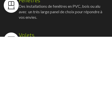
Fenêtres
Des installations de fenêtres en PVC, bois ou alu
avec un très large panel de choix pour répondre à
vos envies.
Volets
Vos volets roulants, battants et coulissants, et
rideaux métalliques installés avec un souci
d'esthétisme et de robustesse.
Stores bannes
Nos artisans posent vos stores-bannes avec un
service sur-mesure où la motorisation et la
domotique sont possibles.
Portail, portillon et clôture
Nous posons portails, clôtures et portillons, battants