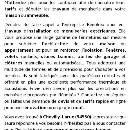
N’attendez plus pour les contacter afin de connaître leurs
tarifs
et débuter les
travaux
de menuiserie dans votre
maison
ou
immeuble
.
Décidez de faire appel à l’entreprise Rénokéa pour vos
travaux
d’
installation
de
menuiseries extérieures
. Elle
vous propose une large gamme de fermetures sur mesure
pour sublimer l’architecture de votre
maison
ou
appartement
et pour en renforcer l’
isolation
.
Fenêtres
,
volets
roulants,
stores bannes
,
portes de garage
et
clôtures
manuelles ou automatisées… Tous adoptent une
multitude de formes et de dimensions pour s’adapter à vos
besoins. Ils sont fabriqués avec des matériaux robustes et
offrant en plus une excellente performance thermique et
acoustique. Envie d’en savoir plus sur les prestations en
menuiserie proposées par Rénokéa ? Contactez son équipe
ou faites une demande de
devis
et de
tarifs
rapide en ligne
pour une
rénovation
ou un
projet neuf
.
Vous avez trouvé
à Chevilly-Larue (94550)
le prestataire qui
saura répondre à vos besoins. N'hésitez pas à nous contacter
pour l'installation de
vos pergolas ou stores bannes
.