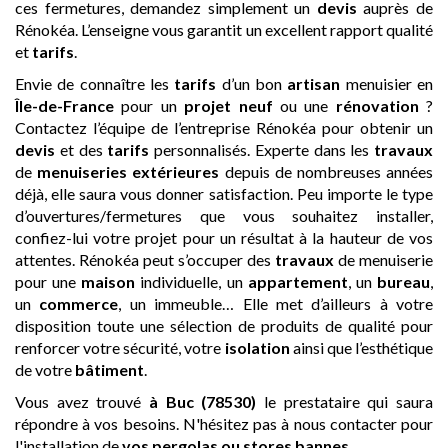
ces fermetures, demandez simplement un
devis
auprès de
Rénokéa. L’enseigne vous garantit un excellent rapport qualité
et
tarifs
.
Envie de connaître les
tarifs
d’un bon
artisan
menuisier en
Île-de-France
pour un
projet neuf
ou une
rénovation
?
Contactez l’équipe de l’entreprise Rénokéa pour obtenir un
devis
et des
tarifs
personnalisés. Experte dans les
travaux
de
menuiseries extérieures
depuis de nombreuses années
déjà, elle saura vous donner satisfaction. Peu importe le type
d’ouvertures/fermetures que vous souhaitez installer,
confiez-lui votre projet pour un résultat à la hauteur de vos
attentes. Rénokéa peut s’occuper des
travaux
de menuiserie
pour une
maison
individuelle, un
appartement
, un
bureau
,
un
commerce
, un immeuble… Elle met d’ailleurs à votre
disposition toute une sélection de produits de qualité pour
renforcer votre sécurité, votre
isolation
ainsi que l’esthétique
de votre
bâtiment
.
Vous avez trouvé
à Buc (78530)
le prestataire qui saura
répondre à vos besoins. N'hésitez pas à nous contacter pour
l'installation de
vos pergolas ou stores bannes
.