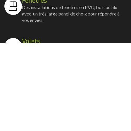
Fenêtres
Des installations de fenêtres en PVC, bois ou alu
avec un très large panel de choix pour répondre à
vos envies.
Volets
Vos volets roulants, battants et coulissants, et
rideaux métalliques installés avec un souci
d'esthétisme et de robustesse.
Stores bannes
Nos artisans posent vos stores-bannes avec un
service sur-mesure où la motorisation et la
domotique sont possibles.
Portail, portillon et clôture
Nous posons portails, clôtures et portillons, battants