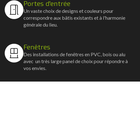
Portes d'entrée
Un vaste choix de designs et couleurs pour
correspondre aux bâtis existants et à l'harmonie
générale du lieu.
Fenêtres
Des installations de fenêtres en PVC, bois ou alu
avec un très large panel de choix pour répondre à
vos envies.
Volets
Vos volets roulants, battants et coulissants, et
rideaux métalliques installés avec un souci
d'esthétisme et de robustesse.
Stores bannes