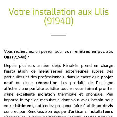
Votre installation
aux Ulis
(91940)
Vous recherchez un poseur pour
vos fenêtres en pvc
aux
Ulis (91940)
?
Depuis plusieurs années déjà, Rénokéa prend en charge
l’
installation
de
menuiseries extérieures
auprès des
particuliers et des professionnels, dans le cadre d’un
projet
neuf
ou d’une
rénovation
. Les produits de l’enseigne
affichent une parfaite solidité tout en vous faisant profiter
d’une excellente
isolation
thermique et phonique. Peu
importe le type de menuiserie dont vous avez besoin pour
votre
bâtiment
, n’attendez pas pour faire établir un
devis
concret par Rénokéa. Son équipe d’
artisans
installateurs
s’occupe de la pose de
fenêtres
,
volets
,
stores bannes
,