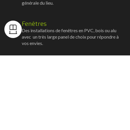
générale du lieu.
Fenêtres
Des installations de fenêtres en PVC, bois ou alu
avec un très large panel de choix pour répondre à
vos envies.
Volets
Vos volets roulants, battants et coulissants, et
rideaux métalliques installés avec un souci
d'esthétisme et de robustesse.
Stores bannes
Nos artisans posent vos stores-bannes avec un
service sur-mesure où la motorisation et la
domotique sont possibles.