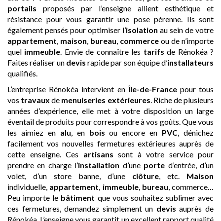
portails
proposés par l’enseigne allient esthétique et
résistance pour vous garantir une pose pérenne. Ils sont
également pensés pour optimiser l’
isolation
au sein de votre
appartement
,
maison
,
bureau
,
commerce
ou de n’importe
quel
immeuble
. Envie de connaître les
tarifs
de Rénokéa ?
Faites réaliser un
devis
rapide par son équipe d’
installateurs
qualifiés.
L’entreprise Rénokéa intervient en
Île-de-France
pour tous
vos
travaux
de
menuiseries extérieures
. Riche de plusieurs
années d’expérience, elle met à votre disposition un large
éventail de produits pour correspondre à vos goûts. Que vous
les aimiez en
alu
, en
bois
ou encore en
PVC
, dénichez
facilement vos nouvelles fermetures extérieures auprès de
cette enseigne. Ces
artisans
sont à votre service pour
prendre en charge l’
installation
d’une
porte
d’entrée, d’un
volet, d’un store banne, d’une
clôture
, etc.
Maison
individuelle,
appartement
,
immeuble
,
bureau
, commerce…
Peu importe le
bâtiment
que vous souhaitez sublimer avec
ces fermetures, demandez simplement un
devis
auprès de
Rénokéa. L’enseigne vous garantit un excellent rapport qualité