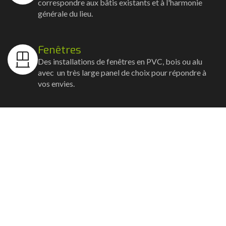
correspondre aux bâtis existants et à l'harmonie
générale du lieu.
Fenêtres
Des installations de fenêtres en PVC, bois ou alu
avec un très large panel de choix pour répondre à
vos envies.
Volets
Vos volets roulants, battants et coulissants, et
rideaux métalliques installés avec un souci
d'esthétisme et de robustesse.
Stores bannes
Nos artisans posent vos stores-bannes avec un
service sur-mesure où la motorisation et la
domotique sont possibles.