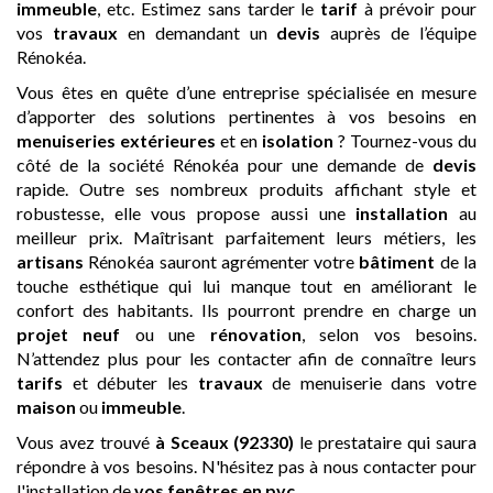
immeuble
, etc. Estimez sans tarder le
tarif
à prévoir pour
vos
travaux
en demandant un
devis
auprès de l’équipe
Rénokéa.
Vous êtes en quête d’une entreprise spécialisée en mesure
d’apporter des solutions pertinentes à vos besoins en
menuiseries extérieures
et en
isolation
? Tournez-vous du
côté de la société Rénokéa pour une demande de
devis
rapide. Outre ses nombreux produits affichant style et
robustesse, elle vous propose aussi une
installation
au
meilleur prix. Maîtrisant parfaitement leurs métiers, les
artisans
Rénokéa sauront agrémenter votre
bâtiment
de la
touche esthétique qui lui manque tout en améliorant le
confort des habitants. Ils pourront prendre en charge un
projet neuf
ou une
rénovation
, selon vos besoins.
N’attendez plus pour les contacter afin de connaître leurs
tarifs
et débuter les
travaux
de menuiserie dans votre
maison
ou
immeuble
.
Vous avez trouvé
à Sceaux (92330)
le prestataire qui saura
répondre à vos besoins. N'hésitez pas à nous contacter pour
l'installation de
vos fenêtres en pvc
.