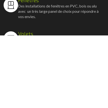
Fenêtres
Des installations de fenêtres en PVC, bois ou alu
avec un très large panel de choix pour répondre à
vos envies.
Volets
Vos volets roulants, battants et coulissants, et
rideaux métalliques installés avec un souci
d'esthétisme et de robustesse.
Stores bannes
Nos artisans posent vos stores-bannes avec un
service sur-mesure où la motorisation et la
domotique sont possibles.
Portail, portillon et clôture
Nous posons portails, clôtures et portillons, battants