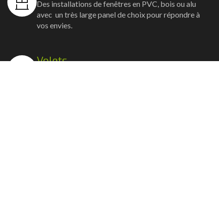
Des installations de fenêtres en PVC, bois ou alu
avec un très large panel de choix pour répondre à
vos envies.
Volets
Vos volets roulants, battants et coulissants, et
rideaux métalliques installés avec un souci
d'esthétisme et de robustesse.
Stores bannes
Nos artisans posent vos stores-bannes avec un
service sur-mesure où la motorisation et la
domotique sont possibles.
Portail, portillon et clôture
Nous posons portails, clôtures et portillons, battants
ou coulissants avec la motorisation et les connexions