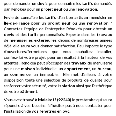
pour demander un
devis
pour connaître les
tarifs
demandés
par Rénokéa pour un
projet neuf
ou une
rénovation
.
Envie de connaître les
tarifs
d’un bon
artisan
menuisier en
Île-de-France
pour un
projet neuf
ou une
rénovation
?
Contactez l’équipe de l’entreprise Rénokéa pour obtenir un
devis
et des
tarifs
personnalisés. Experte dans les
travaux
de
menuiseries extérieures
depuis de nombreuses années
déjà, elle saura vous donner satisfaction. Peu importe le type
d’ouvertures/fermetures que vous souhaitez installer,
confiez-lui votre projet pour un résultat à la hauteur de vos
attentes. Rénokéa peut s’occuper des
travaux
de menuiserie
pour une
maison
individuelle, un
appartement
, un
bureau
,
un
commerce
, un immeuble… Elle met d’ailleurs à votre
disposition toute une sélection de produits de qualité pour
renforcer votre sécurité, votre
isolation
ainsi que l’esthétique
de votre
bâtiment
.
Vous avez trouvé
à Malakoff (92240)
le prestataire qui saura
répondre à vos besoins. N'hésitez pas à nous contacter pour
l'installation de
vos fenêtres en pvc
.