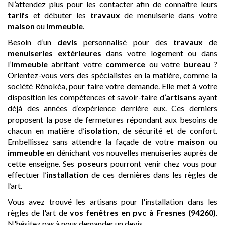
N’attendez plus pour les contacter afin de connaître leurs
tarifs
et débuter les
travaux
de menuiserie dans votre
maison
ou
immeuble
.
Besoin d’un
devis
personnalisé pour des
travaux
de
menuiseries extérieures
dans votre logement ou dans
l’
immeuble
abritant votre
commerce
ou votre
bureau
?
Orientez-vous vers des spécialistes en la matière, comme la
société Rénokéa, pour faire votre demande. Elle met à votre
disposition les compétences et savoir-faire d’
artisans
ayant
déjà des années d’expérience derrière eux. Ces derniers
proposent la pose de fermetures répondant aux besoins de
chacun en matière d’
isolation
, de sécurité et de confort.
Embellissez sans attendre la façade de votre
maison
ou
immeuble
en dénichant vos nouvelles menuiseries auprès de
cette enseigne. Ses
poseurs
pourront venir chez vous pour
effectuer l’
installation
de ces dernières dans les règles de
l’art.
Vous avez trouvé les artisans pour l'installation dans les
règles de l'art de
vos fenêtres en pvc
à Fresnes (94260)
.
N'hésitez pas à nous demander un devis.