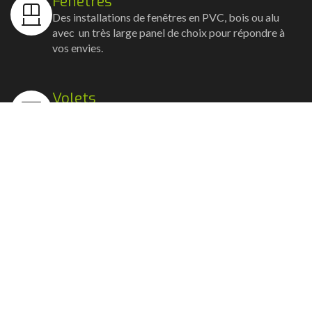
Fenêtres
Des installations de fenêtres en PVC, bois ou alu
avec un très large panel de choix pour répondre à
vos envies.
Volets
Vos volets roulants, battants et coulissants, et
rideaux métalliques installés avec un souci
d'esthétisme et de robustesse.
Stores bannes
Nos artisans posent vos stores-bannes avec un
service sur-mesure où la motorisation et la
domotique sont possibles.
Portail, portillon et clôture
Nous posons portails, clôtures et portillons, battants