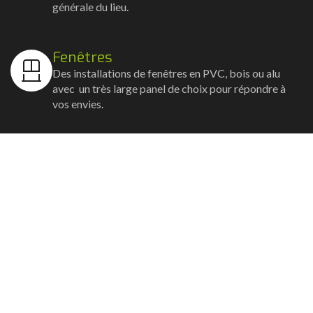
générale du lieu.
Fenêtres
Des installations de fenêtres en PVC, bois ou alu
avec un très large panel de choix pour répondre à
vos envies.
Volets
Vos volets roulants, battants et coulissants, et
rideaux métalliques installés avec un souci
d'esthétisme et de robustesse.
Stores bannes
Nos artisans posent vos stores-bannes avec un
service sur-mesure où la motorisation et la
domotique sont possibles.