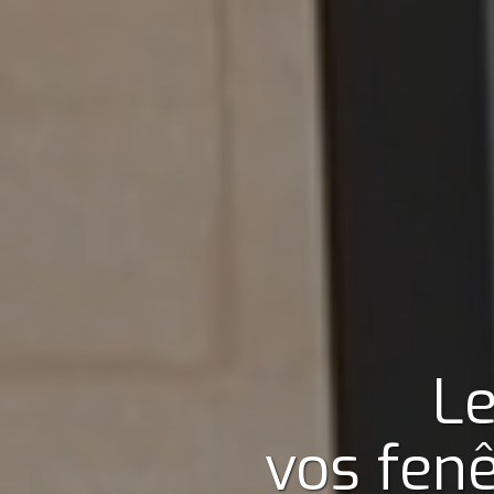
Le
vos fenê