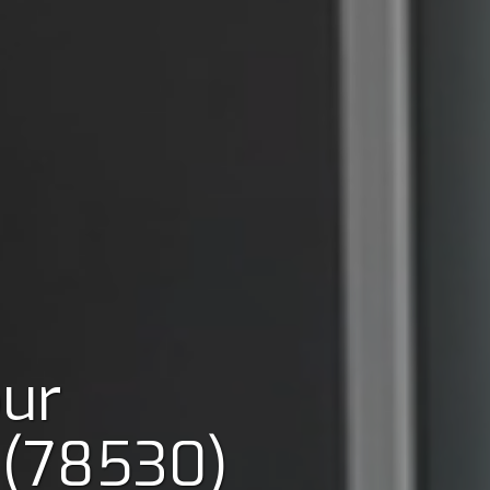
our
 (78530)