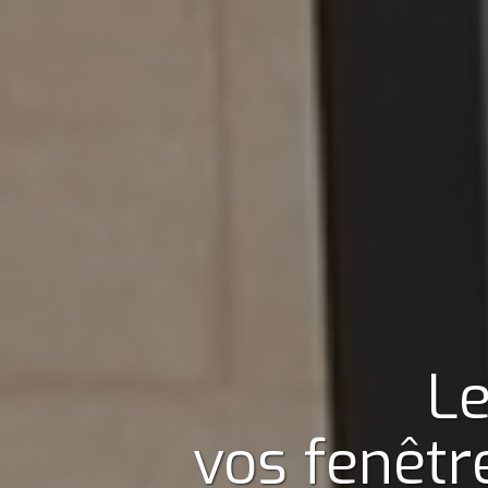
Le
vos fenêtr