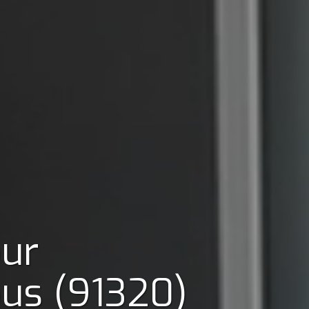
our
us (91320)