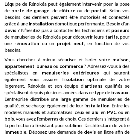
L’équipe de Rénokéa peut également intervenir pour la pose
de
porte de garage
, de
clôture
ou de
portail
. Selon vos
besoins, ces derniers peuvent être motorisés et connectés
grâce à une
installation
domotique performante. Besoin d’un
devis
? N’hésitez pas à contacter les techniciens et
poseurs
de menuiseries de Rénokéa pour découvrir leurs
tarifs
, pour
une
rénovation
ou un
projet neuf
, en fonction de vos
besoins.
Vous cherchez à mieux sécuriser et isoler votre
maison
,
appartement
,
bureau
ou
commerce
? Adressez-vous à des
spécialistes en
menuiseries extérieures
qui sauront
également vous assurer l’
isolation
optimale de votre
logement. Rénokéa et son équipe d’
artisans
qualifiés se
spécialisent depuis plusieurs années dans ce type de
travaux
.
L’entreprise distribue une large gamme de menuiseries de
qualité, et se charge également de leur
installation
. Entre les
modèles manuels et automatisés, ceux en
alu
, en
PVC
ou en
bois
, vous avez l’embarras du choix. Ces derniers s’intègrent à
la perfection à l’existant pour sublimer l’architecture de votre
immeuble
. Déposez une demande de
devis
en ligne afin de