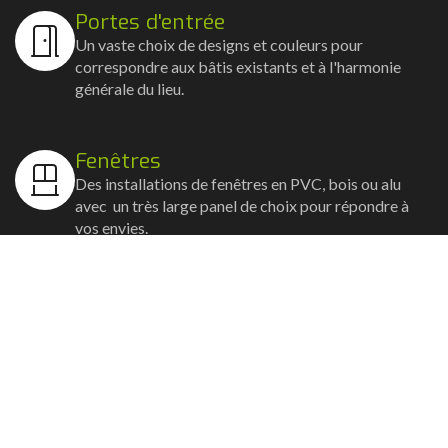
Portes d'entrée
Un vaste choix de designs et couleurs pour
correspondre aux bâtis existants et à l'harmonie
générale du lieu.
Fenêtres
Des installations de fenêtres en PVC, bois ou alu
avec un très large panel de choix pour répondre à
vos envies.
Volets
Vos volets roulants, battants et coulissants, et
rideaux métalliques installés avec un souci
d'esthétisme et de robustesse.
Stores bannes