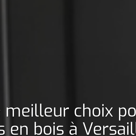
 meilleur choix p
s en bois
à Versai