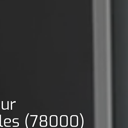
our
lles (78000)