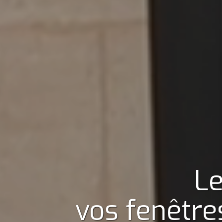
Le
vos fenêtre