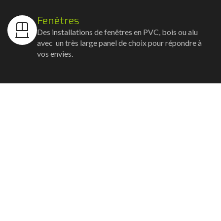
Fenêtres
Des installations de fenêtres en PVC, bois ou alu
avec un très large panel de choix pour répondre à
vos envies.
Volets
Vos volets roulants, battants et coulissants, et
rideaux métalliques installés avec un souci
d'esthétisme et de robustesse.
Stores bannes
Nos artisans posent vos stores-bannes avec un
service sur-mesure où la motorisation et la
domotique sont possibles.