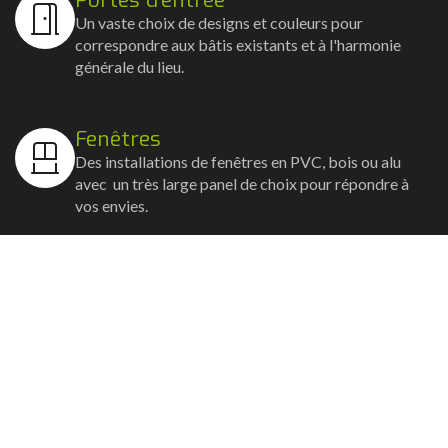
Un vaste choix de designs et couleurs pour
correspondre aux bâtis existants et à l'harmonie
générale du lieu.
Fenêtres
Des installations de fenêtres en PVC, bois ou alu
avec un très large panel de choix pour répondre à
vos envies.
Volets
Vos volets roulants, battants et coulissants, et
rideaux métalliques installés avec un souci
d'esthétisme et de robustesse.
Stores bannes
Nos artisans posent vos stores-bannes avec un