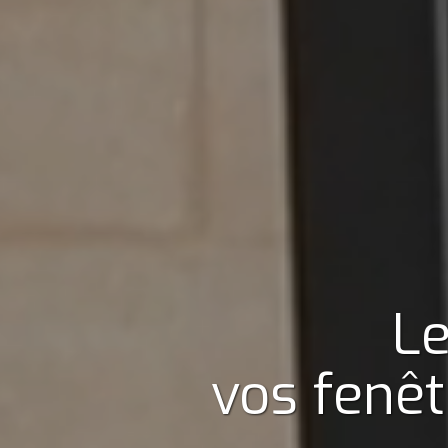
Le
vos fenêt