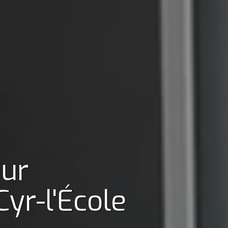
our
Cyr-l'École