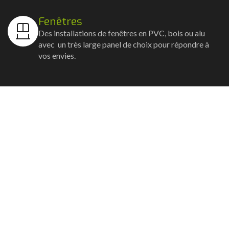
Fenêtres
Des installations de fenêtres en PVC, bois ou alu
avec un très large panel de choix pour répondre à
vos envies.
Volets
Vos volets roulants, battants et coulissants, et
rideaux métalliques installés avec un souci
d'esthétisme et de robustesse.
Stores bannes
Nos artisans posent vos stores-bannes avec un
service sur-mesure où la motorisation et la
domotique sont possibles.