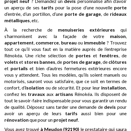
projet neuf
? Demandez un
devis
personnalisé afin d’avoir
un aperçu de ses
tarifs
pour la pose d’une nouvelle
porte
d’entrée, d’un portillon, d’une
porte de garage
, de
rideaux
métalliques
, etc.
À la recherche de
menuiseries extérieures
qui
s’harmonisent avec la façade de votre
maison
,
appartement
,
commerce
,
bureau
ou
immeuble
? Trouvez
tout ce qu’il vous faut en la matière auprès de l’entreprise
Rénokéa. Une riche sélection de
portes
et
fenêtres
, de
volets
et
stores bannes
, de
portes de garage
, de
clôtures
et
portails
et bien d’autres fermetures extérieures encore
vous y attendent. Tous les modèles, qu’ils soient manuels ou
motorisés, sauront vous satisfaire, que ce soit en termes de
confort, d’
isolation
ou de sécurité. Et pour leur
installation
,
confiez les
travaux
aux
artisans
Rénokéa. Ils disposent de
tout le savoir-faire indispensable pour vous garantir un rendu
de qualité. Déposez sans tarder une demande de
devis
pour
avoir un aperçu de leurs
tarifs
aussi bien pour une
rénovation
que pour un
projet neuf
.
Vous avez trouvé
à Meudon (92190)
le prestataire qui saura