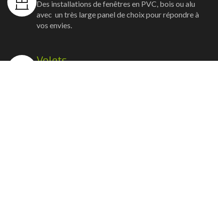
Des installations de fenêtres en PVC, bois ou alu
avec un très large panel de choix pour répondre à
vos envies.
Volets
Vos volets roulants, battants et coulissants, et
rideaux métalliques installés avec un souci
d'esthétisme et de robustesse.
Stores bannes
Nos artisans posent vos stores-bannes avec un
service sur-mesure où la motorisation et la
domotique sont possibles.
Portail, portillon et clôture
Nous posons portails, clôtures et portillons, battants
ou coulissants avec la motorisation et les connexions