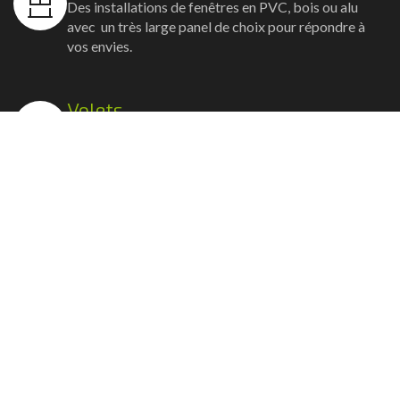
Des installations de fenêtres en PVC, bois ou alu
avec un très large panel de choix pour répondre à
vos envies.
Volets
Vos volets roulants, battants et coulissants, et
rideaux métalliques installés avec un souci
d'esthétisme et de robustesse.
Stores bannes
Nos artisans posent vos stores-bannes avec un
service sur-mesure où la motorisation et la
domotique sont possibles.
Portail, portillon et clôture
Nous posons portails, clôtures et portillons, battants
ou coulissants avec la motorisation et les connexions