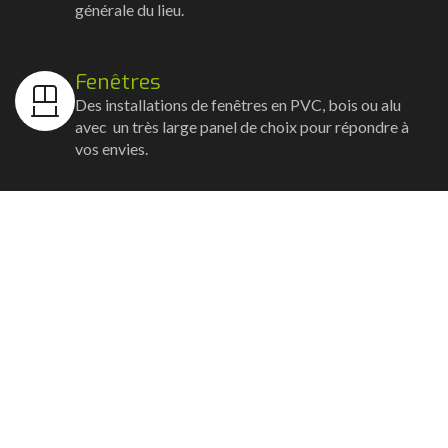
générale du lieu.
Fenêtres
Des installations de fenêtres en PVC, bois ou alu
avec un très large panel de choix pour répondre à
vos envies.
Volets
Vos volets roulants, battants et coulissants, et
rideaux métalliques installés avec un souci
d'esthétisme et de robustesse.
Stores bannes
Nos artisans posent vos stores-bannes avec un
service sur-mesure où la motorisation et la
domotique sont possibles.