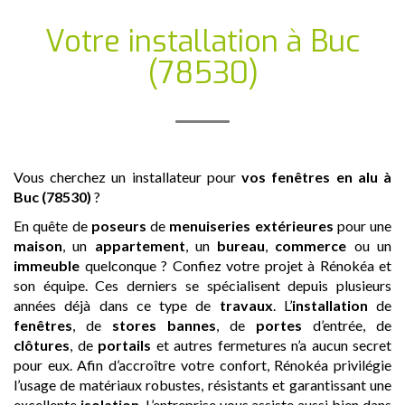
Votre installation
à Buc
(78530)
Vous cherchez un installateur pour
vos fenêtres en alu
à
Buc (78530)
?
En quête de
poseurs
de
menuiseries extérieures
pour une
maison
, un
appartement
, un
bureau
,
commerce
ou un
immeuble
quelconque ? Confiez votre projet à Rénokéa et
son équipe. Ces derniers se spécialisent depuis plusieurs
années déjà dans ce type de
travaux
. L’
installation
de
fenêtres
, de
stores bannes
, de
portes
d’entrée, de
clôtures
, de
portails
et autres fermetures n’a aucun secret
pour eux. Afin d’accroître votre confort, Rénokéa privilégie
l’usage de matériaux robustes, résistants et garantissant une
excellente
isolation
. L’entreprise vous assiste aussi bien dans