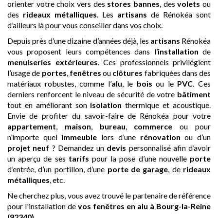
orienter votre choix vers des
stores bannes
, des
volets
ou
des
rideaux métalliques
. Les
artisans
de Rénokéa sont
d’ailleurs là pour vous conseiller dans vos choix.
Depuis près d’une dizaine d’années déjà, les
artisans
Rénokéa
vous proposent leurs compétences dans l’
installation
de
menuiseries extérieures
. Ces professionnels privilégient
l’usage de
portes
,
fenêtres
ou
clôtures
fabriquées dans des
matériaux robustes, comme l’
alu
, le
bois
ou le
PVC
. Ces
derniers renforcent le niveau de sécurité de votre
bâtiment
tout en améliorant son
isolation
thermique et acoustique.
Envie de profiter du savoir-faire de Rénokéa pour votre
appartement
,
maison
,
bureau
,
commerce
ou pour
n’importe quel
immeuble
lors d’une
rénovation
ou d’un
projet neuf
? Demandez un
devis
personnalisé afin d’avoir
un aperçu de ses
tarifs
pour la pose d’une nouvelle
porte
d’entrée, d’un portillon, d’une
porte de garage
, de
rideaux
métalliques
, etc.
Ne cherchez plus, vous avez trouvé le partenaire de référence
pour l'installation de
vos fenêtres en alu
à Bourg-la-Reine
(92340)
.