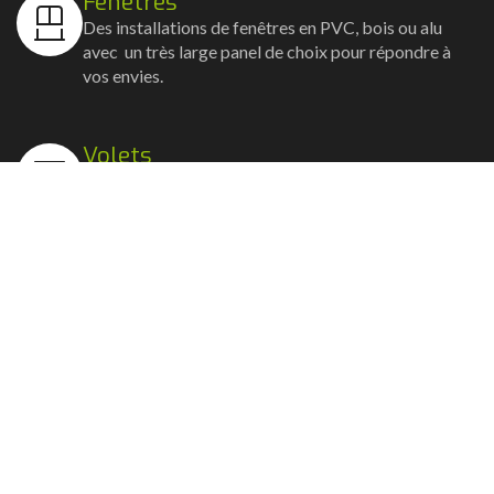
Fenêtres
Des installations de fenêtres en PVC, bois ou alu
avec un très large panel de choix pour répondre à
vos envies.
Volets
Vos volets roulants, battants et coulissants, et
rideaux métalliques installés avec un souci
d'esthétisme et de robustesse.
Stores bannes
Nos artisans posent vos stores-bannes avec un
service sur-mesure où la motorisation et la
domotique sont possibles.
Portail, portillon et clôture
Nous posons portails, clôtures et portillons, battants