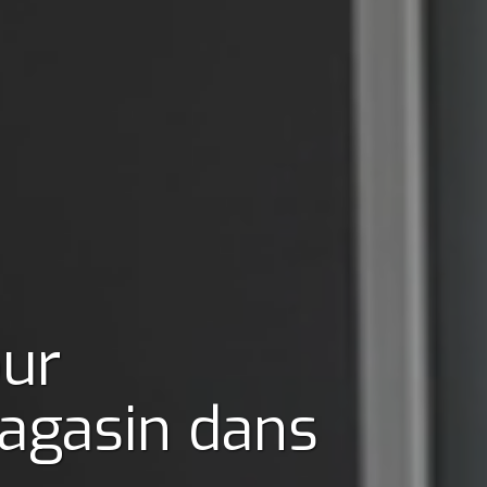
our
agasin
dans