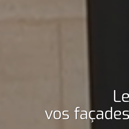
Le
vos façades