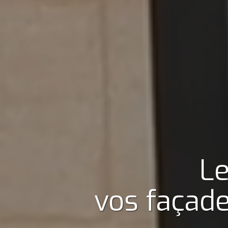
Le
vos façad