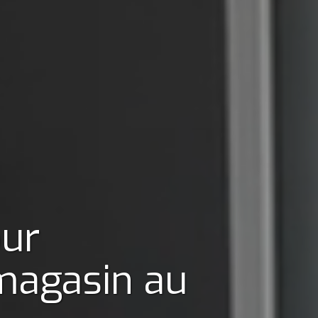
our
 magasin
au