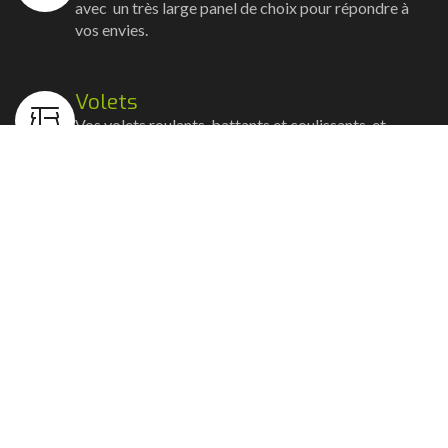
avec un très large panel de choix pour répondre à
vos envies.
Volets
Vos volets roulants, battants et coulissants, et
rideaux métalliques installés avec un souci
d'esthétisme et de robustesse.
Stores bannes
Nos artisans posent vos stores-bannes avec un
service sur-mesure où la motorisation et la
domotique sont possibles.
Portail, portillon et clôture
Nous posons portails, clôtures et portillons, battants
ou coulissants avec la motorisation et les connexions
domotiques.