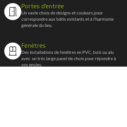
Portes d'entrée
Un vaste choix de designs et couleurs pour
correspondre aux bâtis existants et à l'harmonie
générale du lieu.
Fenêtres
Des installations de fenêtres en PVC, bois ou alu
avec un très large panel de choix pour répondre à
vos envies.
Volets
Vos volets roulants, battants et coulissants, et
rideaux métalliques installés avec un souci
d'esthétisme et de robustesse.
Stores bannes