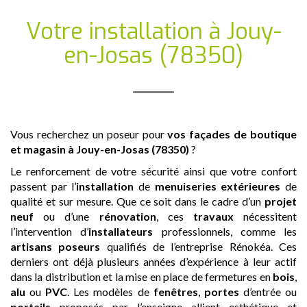
Votre installation
à Jouy-
en-Josas (78350)
Vous recherchez un poseur pour
vos façades de boutique
et magasin
à Jouy-en-Josas (78350)
?
Le renforcement de votre sécurité ainsi que votre confort
passent par l’
installation
de
menuiseries extérieures
de
qualité et sur mesure. Que ce soit dans le cadre d’un
projet
neuf
ou d’une
rénovation
, ces
travaux
nécessitent
l’intervention d’
installateurs
professionnels, comme les
artisans
poseurs
qualifiés de l’entreprise Rénokéa. Ces
derniers ont déjà plusieurs années d’expérience à leur actif
dans la distribution et la mise en place de fermetures en
bois
,
alu
ou
PVC
. Les modèles de
fenêtres
,
portes
d’entrée ou
portails
proposés par l’enseigne allient esthétique et