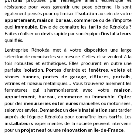
résistance pour vous garantir une pose pérenne. Ils sont
également pensés pour optimiser l’
isolation
au sein de votre
appartement
,
maison
,
bureau
,
commerce
ou de n’importe
quel
immeuble
. Envie de connaître les
tarifs
de Rénokéa ?
Faites réaliser un
devis
rapide par son équipe d’
installateurs
qualifiés.
L’entreprise Rénokéa met à votre disposition une large
sélection de menuiseries sur mesure. Celles-ci se veulent à la
fois robustes et esthétiques. Elles procurent en outre une
parfaite
isolation
.
Portes
d’entrée et
fenêtres
,
volets
et
stores bannes
,
portes de garage
,
clôtures
,
portails
,
vitrines et rideaux métalliques… Vous trouverez aisément les
fermetures qui s’harmoniseront avec votre
maison
,
appartement
,
bureau
,
commerce
ou
immeuble
. Optez
pour des
menuiseries extérieures
manuelles ou motorisées,
selon vos envies. Demandez un
devis
installation
sans tarder
auprès de l’équipe Rénokéa pour connaître leurs
tarifs
. Les
installateurs
expérimentés de la société peuvent intervenir
pour un
projet neuf
ou une
rénovation
en
Île-de-France
.