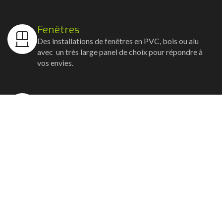
Fenêtres
Des installations de fenêtres en PVC, bois ou alu
avec un très large panel de choix pour répondre à
vos envies.
Volets
Vos volets roulants, battants et coulissants, et
rideaux métalliques installés avec un souci
d'esthétisme et de robustesse.
Stores bannes
Nos artisans posent vos stores-bannes avec un
service sur-mesure où la motorisation et la
domotique sont possibles.