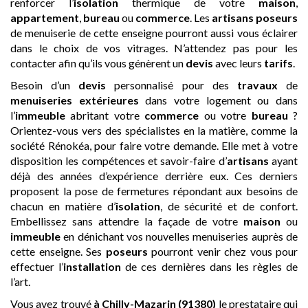
renforcer l’
isolation
thermique de votre
maison
,
appartement
,
bureau
ou
commerce
. Les
artisans
poseurs
de menuiserie de cette enseigne pourront aussi vous éclairer
dans le choix de vos vitrages. N’attendez pas pour les
contacter afin qu’ils vous génèrent un
devis
avec leurs
tarifs
.
Besoin d’un
devis
personnalisé pour des
travaux
de
menuiseries extérieures
dans votre logement ou dans
l’
immeuble
abritant votre
commerce
ou votre
bureau
?
Orientez-vous vers des spécialistes en la matière, comme la
société Rénokéa, pour faire votre demande. Elle met à votre
disposition les compétences et savoir-faire d’
artisans
ayant
déjà des années d’expérience derrière eux. Ces derniers
proposent la pose de fermetures répondant aux besoins de
chacun en matière d’
isolation
, de sécurité et de confort.
Embellissez sans attendre la façade de votre
maison
ou
immeuble
en dénichant vos nouvelles menuiseries auprès de
cette enseigne. Ses
poseurs
pourront venir chez vous pour
effectuer l’
installation
de ces dernières dans les règles de
l’art.
Vous avez trouvé
à Chilly-Mazarin (91380)
le prestataire qui