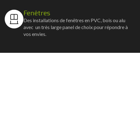
Fenêtres
Des installations de fenêtres en PVC, bois ou alu
avec un très large panel de choix pour répondre à
vos envies.
Volets
Vos volets roulants, battants et coulissants, et
rideaux métalliques installés avec un souci
d'esthétisme et de robustesse.
Stores bannes
Nos artisans posent vos stores-bannes avec un
service sur-mesure où la motorisation et la
domotique sont possibles.