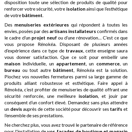
disposition toute une sélection de produits de qualité pour
renforcer votre sécurité, votre
isolation
ainsi que l’esthétique
de votre
bâtiment
.
Des
menuiseries extérieures
qui répondent à toutes les
envies, posées par des
artisans
installateurs
confirmés dans
le cadre d’un
projet neuf
ou d’une rénovation… C’est ce que
vous propose Rénokéa. Disposant de plusieurs années
d’expérience dans ce type de
travaux
, cette enseigne saura
vous donner satisfaction. Que ce soit pour embellir une
maison
individuelle, un
appartement
, un
commerce
, un
bureau
ou tout autre
bâtiment
, Rénokéa est la solution.
Piochez vos nouvelles fermetures parmi sa large gamme de
produits alliant robustesse et esthétique. Faire appel à
Rénokéa, c’est profiter de menuiseries de qualité offrant une
sécurité renforcée, une meilleure
isolation
, et jouir par
conséquent d’un confort élevé. Demandez sans plus attendre
un
devis
auprès de cette société pour découvrir ses
tarifs
et
l’ensemble de ses prestations.
Ne cherchez plus, vous avez trouvé le partenaire de référence
pour l'installation de
vos façades de boutique et magasin