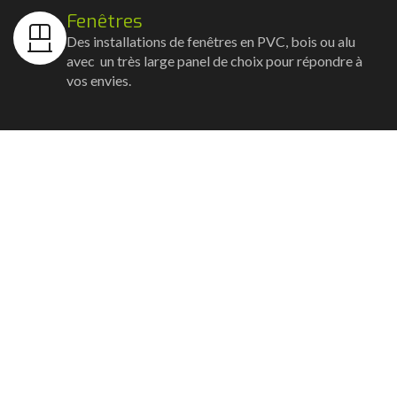
Fenêtres
Des installations de fenêtres en PVC, bois ou alu
avec un très large panel de choix pour répondre à
vos envies.
Volets
Vos volets roulants, battants et coulissants, et
rideaux métalliques installés avec un souci
d'esthétisme et de robustesse.
Stores bannes
Nos artisans posent vos stores-bannes avec un
service sur-mesure où la motorisation et la
domotique sont possibles.
Portail, portillon et clôture