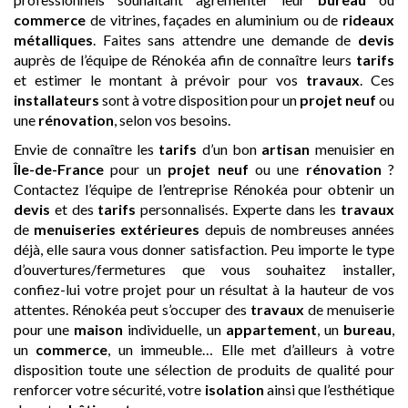
commerce
de vitrines, façades en aluminium ou de
rideaux
métalliques
. Faites sans attendre une demande de
devis
auprès de l’équipe de Rénokéa afin de connaître leurs
tarifs
et estimer le montant à prévoir pour vos
travaux
. Ces
installateurs
sont à votre disposition pour un
projet neuf
ou
une
rénovation
, selon vos besoins.
Envie de connaître les
tarifs
d’un bon
artisan
menuisier en
Île-de-France
pour un
projet neuf
ou une
rénovation
?
Contactez l’équipe de l’entreprise Rénokéa pour obtenir un
devis
et des
tarifs
personnalisés. Experte dans les
travaux
de
menuiseries extérieures
depuis de nombreuses années
déjà, elle saura vous donner satisfaction. Peu importe le type
d’ouvertures/fermetures que vous souhaitez installer,
confiez-lui votre projet pour un résultat à la hauteur de vos
attentes. Rénokéa peut s’occuper des
travaux
de menuiserie
pour une
maison
individuelle, un
appartement
, un
bureau
,
un
commerce
, un immeuble… Elle met d’ailleurs à votre
disposition toute une sélection de produits de qualité pour
renforcer votre sécurité, votre
isolation
ainsi que l’esthétique