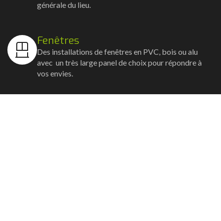
générale du lieu.
Fenêtres
Des installations de fenêtres en PVC, bois ou alu
avec un très large panel de choix pour répondre à
vos envies.
Volets
Vos volets roulants, battants et coulissants, et
rideaux métalliques installés avec un souci
d'esthétisme et de robustesse.
Stores bannes
Nos artisans posent vos stores-bannes avec un
service sur-mesure où la motorisation et la
domotique sont possibles.